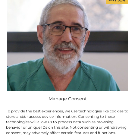
Manage Consent
To provide the best experiences, we use technologies like cookies to
store and/or access device information. Consenting to these
technologies will allow us to process data such as browsing
吉诺博士
behavior or unique IDs on this site. Not consenting or withdrawing
近距离放射治疗如何提高治疗乳腺癌的准确性
consent, may adversely affect certain features and functions.