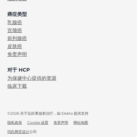
癌症类型
乳腺癌
宫颈癌
前列腺癌
皮肤癌
免责声明
对于 HCP
为保健中心提供的资源
临床下载
©2026 关于近距离放射治疗，由 Elekta 提供支持
隐私政策
Cookie 设置
免责声明
网站地图
ZH-HANS
玛氏
(opens in new tab)
网页设计
公司