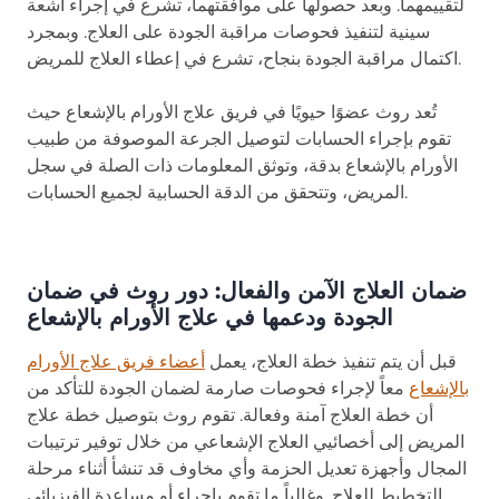
لتقييمهما. وبعد حصولها على موافقتهما، تشرع في إجراء أشعة
سينية لتنفيذ فحوصات مراقبة الجودة على العلاج. وبمجرد
اكتمال مراقبة الجودة بنجاح، تشرع في إعطاء العلاج للمريض.
تُعد روث عضوًا حيويًا في فريق علاج الأورام بالإشعاع حيث
تقوم بإجراء الحسابات لتوصيل الجرعة الموصوفة من طبيب
الأورام بالإشعاع بدقة، وتوثق المعلومات ذات الصلة في سجل
المريض، وتتحقق من الدقة الحسابية لجميع الحسابات.
ضمان العلاج الآمن والفعال: دور روث في ضمان
الجودة ودعمها في علاج الأورام بالإشعاع
قبل أن يتم تنفيذ خطة العلاج، يعمل
أعضاء فريق علاج الأورام
بالإشعاع
معاً لإجراء فحوصات صارمة لضمان الجودة للتأكد من
أن خطة العلاج آمنة وفعالة. تقوم روث بتوصيل خطة علاج
المريض إلى أخصائيي العلاج الإشعاعي من خلال توفير ترتيبات
المجال وأجهزة تعديل الحزمة وأي مخاوف قد تنشأ أثناء مرحلة
التخطيط للعلاج. وغالباً ما تقوم بإجراء أو مساعدة الفيزيائي