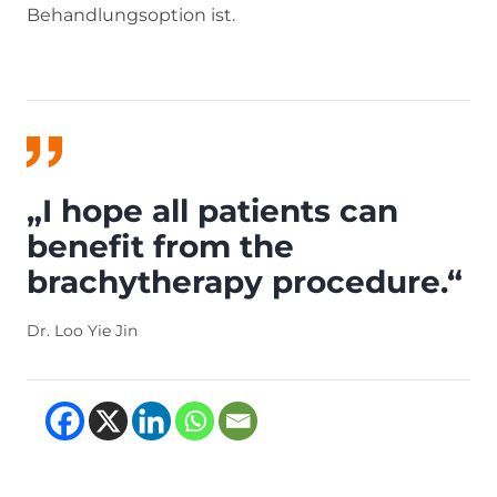
Behandlungsoption ist.
„I hope all patients can
benefit from the
brachytherapy procedure.“
Dr. Loo Yie Jin
(opens in new tab)
(opens in new tab)
(opens in new tab
(opens in new t