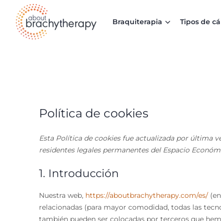
Skip to content
Braquiterapia
Tipos de c
Política de cookies
Esta Política de cookies fue actualizada por última v
residentes legales permanentes del Espacio Económi
1. Introducción
Nuestra web,
https://aboutbrachytherapy.com/es/
(en
relacionadas (para mayor comodidad, todas las tecn
también pueden ser colocadas por terceros que hem