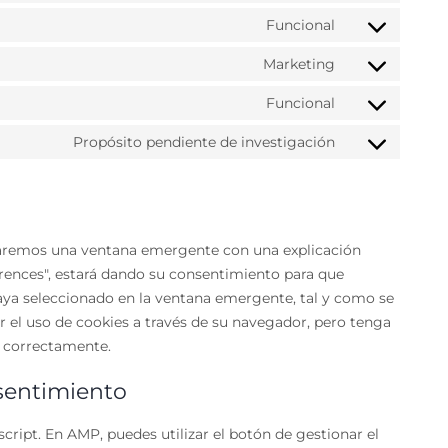
to
Funcional
Consent
service
to
Marketing
complianz
Consent
service
to
Funcional
wordpress
Consent
service
to
Propósito pendiente de investigación
google-
Consent
service
maps
to
wpml
service
misceláneas
raremos una ventana emergente con una explicación
erences", estará dando su consentimiento para que
haya seleccionado en la ventana emergente, tal y como se
ar el uso de cookies a través de su navegador, pero tenga
r correctamente.
nsentimiento
script. En AMP, puedes utilizar el botón de gestionar el