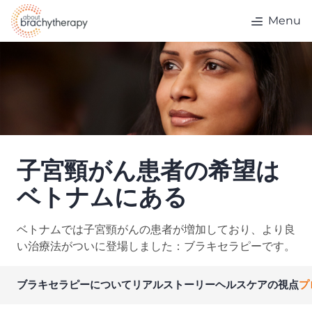
Skip to content
Menu
子宮頸がん患者の希望は
ベトナムにある
ベトナムでは子宮頸がんの患者が増加しており、より良
い治療法がついに登場しました：ブラキセラピーです。
ブラキセラピーについて
リアルストーリー
ヘルスケアの視点
プ