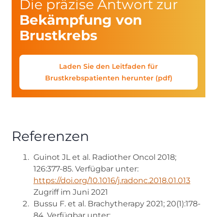
Die präzise Antwort zur
Bekämpfung von
Brustkrebs
Laden Sie den Leitfaden für
Brustkrebspatienten herunter (pdf)
Referenzen
Guinot JL et al. Radiother Oncol 2018;
126:377-85. Verfügbar unter:
https://doi.org/10.1016/j.radonc.2018.01.013
Zugriff im Juni 2021
Bussu F. et al. Brachytherapy 2021; 20(1):178-
84. Verfügbar unter: