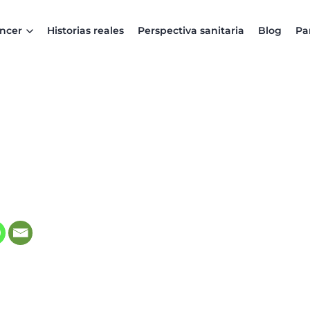
áncer
Historias reales
Perspectiva sanitaria
Blog
Pa
l
 in new tab)
ns in new tab)
opens in new tab)
(opens in new tab)