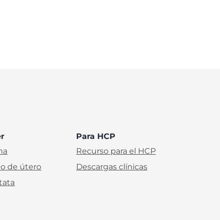
er
Para HCP
ma
Recurso para el HCP
lo de útero
Descargas clínicas
tata