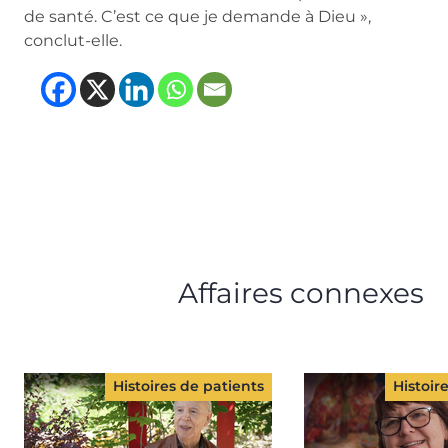
de santé. C’est ce que je demande à Dieu »,
conclut-elle.
(opens in new tab)
(opens in new tab)
(opens in new tab
(opens in new t
Affaires connexes
Histoires de patients
Histoir