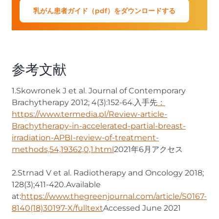
乳がん患者ガイド（pdf）をダウンロードする
参考文献
1.Skowronek J et al. Journal of Contemporary
Brachytherapy 2012; 4(3):152-64.入手先
：
https://www.termedia.pl/Review-article-
Brachytherapy-in-accelerated-partial-breast-
irradiation-APBI-review-of-treatment-
methods,54,19362,0,1.html
(opens in new tab)
2021年6月アクセス
2.Strnad V et al. Radiotherapy and Oncology 2018;
128(3);411-420.Available
at:
https://www.thegreenjournal.com/article/S0167-
8140(18)30197-X/fulltext
(opens in new tab)
Accessed June 2021