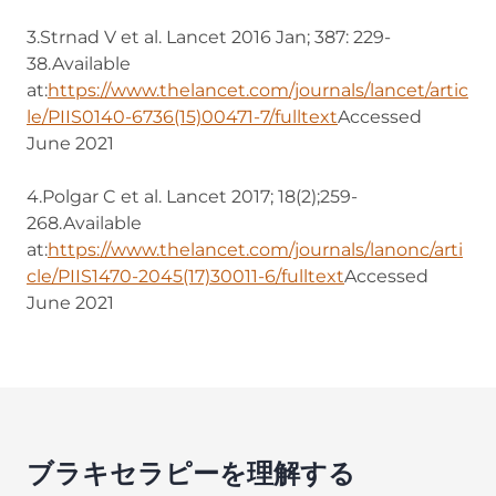
3.Strnad V et al. Lancet 2016 Jan; 387: 229-
38.Available
at:
https://www.thelancet.com/journals/lancet/artic
le/PIIS0140-6736(15)00471-7/fulltext
(opens in new tab
Accessed
June 2021
4.Polgar C et al. Lancet 2017; 18(2);259-
268.Available
at:
https://www.thelancet.com/journals/lanonc/arti
cle/PIIS1470-2045(17)30011-6/fulltext
(opens in new ta
Accessed
June 2021
ブラキセラピーを理解する