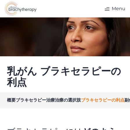
Skip to content
Menu
乳がん ブラキセラピーの
利点
概要
ブラキセラピー治療
治療の選択肢
ブラキセラピーの利点
副