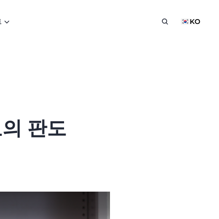
트
KO
료의 판도