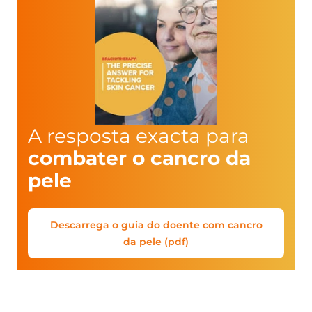
A resposta exacta para
combater o cancro da
pele
Descarrega o guia do doente com cancro
da pele (pdf)