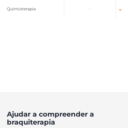
Ci
Quimioterapia
re
Ajudar a compreender a
braquiterapia