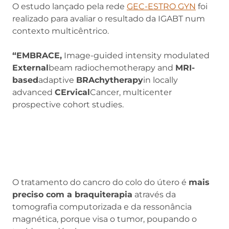
O estudo lançado pela rede
GEC-ESTRO GYN
foi
realizado para avaliar o resultado da IGABT num
contexto multicêntrico.
“EMBRACE,
Image-guided intensity modulated
External
beam radiochemotherapy and
MRI-
based
adaptive
BRAchytherapy
in locally
advanced
CErvical
Cancer, multicenter
prospective cohort studies.
O tratamento do cancro do colo do útero é
mais
preciso com a braquiterapia
através da
tomografia computorizada e da ressonância
magnética, porque visa o tumor, poupando o