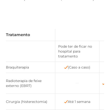
Tratamento
Pode ter de ficar no
hospital para
O 
tratamento
Braquiterapia
(Caso a caso)
4-
Radioterapia de feixe
vi
externo (EBRT)
ho
Cirurgia (histerectomia)
Até 1 semana