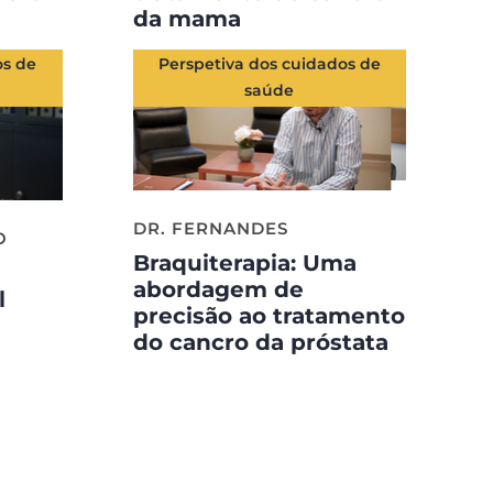
da mama
os de
Perspetiva dos cuidados de
saúde
DR. FERNANDES
O
Braquiterapia: Uma
abordagem de
l
precisão ao tratamento
do cancro da próstata