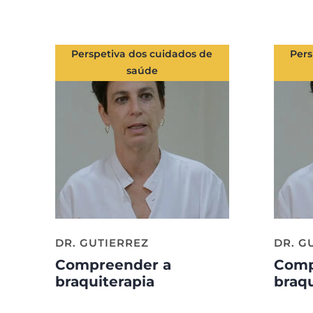
Perspetiva dos cuidados de
Pers
saúde
DR. GUTIERREZ
DR. G
Compreender a
Comp
braquiterapia
braqu