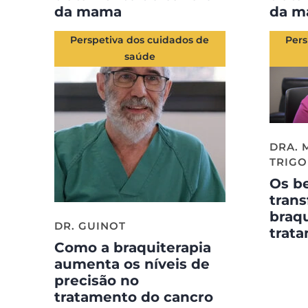
da mama
da m
Perspetiva dos cuidados de
Pers
saúde
DRA. 
TRIGO
Os be
tran
braqu
DR. GUINOT
trat
Como a braquiterapia
aumenta os níveis de
precisão no
tratamento do cancro