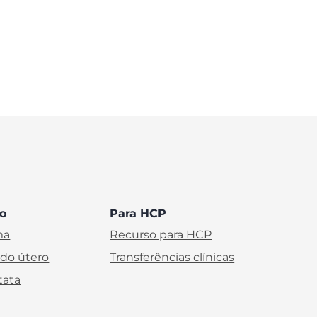
ro
Para HCP
ma
Recurso para HCP
 do útero
Transferências clínicas
tata