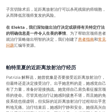
子宫切除术后，近距离放射治疗可以杀死残留的癌细胞，
从而降低宫颈癌复发的风险。
在 Elekta，我们深知做出治疗决定或获得有关特定疗法
的明确信息是一件令人生畏的事情
。为了帮助宫颈癌患者
就治疗策略做出明智的决定，我们创建了
患者指南
(opens i
和
常见
问题
汇编等资源。
帕特里夏的近距离放射治疗经历
Patrizia 解释说，她曾犹豫是否要接受近距离放射治疗，
但最终还是决定接受治疗。出乎她意料的是，她感觉自己
有了力量，准备好迎接挑战。她觉得自己肩负着征服宫颈
癌的使命。尽管其他治疗让她感到疲惫不堪，而且她的免
疫系统也很虚弱，但实际的近距离放射治疗过程却出乎意
料地无痛。治疗结束后，她感到宁静和安全。她很高兴自