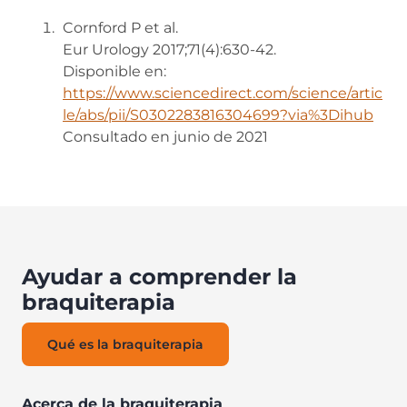
Cornford P et al.
Eur Urology 2017;71(4):630-42.
Disponible en:
https://www.sciencedirect.com/science/artic
le/abs/pii/S0302283816304699?via%3Dihub
Consultado en junio de 2021
Ayudar a comprender la
braquiterapia
Qué es la braquiterapia
Acerca de la braquiterapia