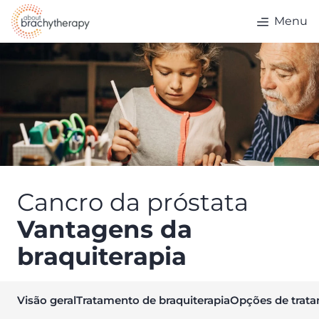
Skip to content
Menu
Cancro da próstata
Vantagens da
braquiterapia
Visão geral
Tratamento de braquiterapia
Opções de trat