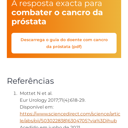
A resposta exacta para
combater o cancro da
próstata
Descarrega o guia do doente com cancro
da próstata (pdf)
Referências
Mottet N et al.
Eur Urology 2017;71(4):618-29.
Disponível em:
https://www.sciencedirect.com/science/artic
le/abs/pii/S0302283816304705?via%3Dihub
Acedido em junho de 2021