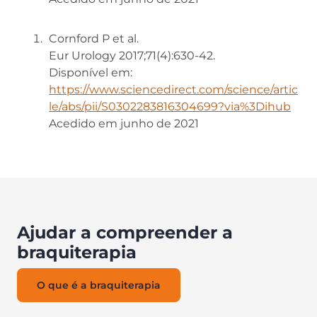
Cornford P et al.
Eur Urology 2017;71(4):630-42.
Disponível em:
https://www.sciencedirect.com/science/artic
le/abs/pii/S0302283816304699?via%3Dihub
Acedido em junho de 2021
Ajudar a compreender a
braquiterapia
O que é a braquiterapia