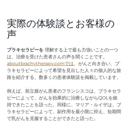
実際の体験談とお客様の
声
ブラキセラピーを
理解する上で最も力強いことの一つ
は、治療を受けた患者さんの声を聞くことです。
aboutbrachytherapy.comでは
(opens in new tab)
、がんと向き合い、ブ
ラキセラピーによって希望を見出した人々の個人的な旅
路を紹介する、数多くの患者体験談を掲載しています。
例えば、前立腺がん患者のフランシスコは、ブラキセラ
ピーによって、がんを効果的に治療しながらQOLを維
持できたことを語った。同様に、マリア・ルイザは、ブ
ラキセラピーによって、副作用を最小限に抑え、短期間
で乳がんを克服することができたと語った。