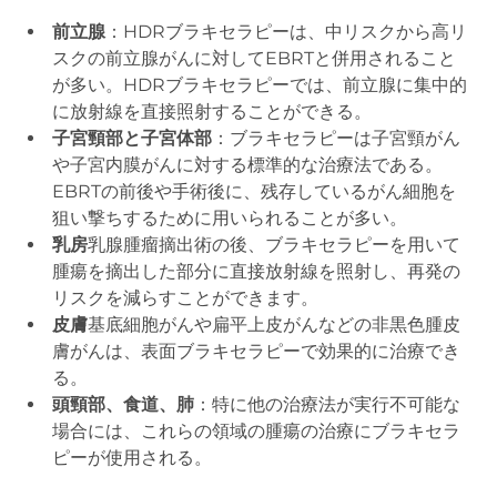
前立腺
：HDRブラキセラピーは、中リスクから高リ
スクの前立腺がんに対してEBRTと併用されること
が多い。HDRブラキセラピーでは、前立腺に集中的
に放射線を直接照射することができる。
子宮頸部と子宮体部
：ブラキセラピーは子宮頸がん
や子宮内膜がんに対する標準的な治療法である。
EBRTの前後や手術後に、残存しているがん細胞を
狙い撃ちするために用いられることが多い。
乳房
乳腺腫瘤摘出術の後、ブラキセラピーを用いて
腫瘍を摘出した部分に直接放射線を照射し、再発の
リスクを減らすことができます。
皮膚
基底細胞がんや扁平上皮がんなどの非黒色腫皮
膚がんは、表面ブラキセラピーで効果的に治療でき
る。
頭頸部、食道、肺
：特に他の治療法が実行不可能な
場合には、これらの領域の腫瘍の治療にブラキセラ
ピーが使用される。