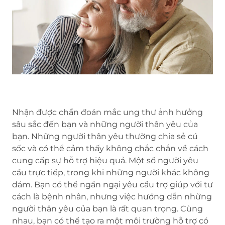
Nhận được chẩn đoán mắc ung thư ảnh hưởng
sâu sắc đến bạn và những người thân yêu của
bạn. Những người thân yêu thường chia sẻ cú
sốc và có thể cảm thấy không chắc chắn về cách
cung cấp sự hỗ trợ hiệu quả. Một số người yêu
cầu trực tiếp, trong khi những người khác không
dám. Bạn có thể ngần ngại yêu cầu trợ giúp với tư
cách là bệnh nhân, nhưng việc hướng dẫn những
người thân yêu của bạn là rất quan trọng. Cùng
nhau, bạn có thể tạo ra một môi trường hỗ trợ có