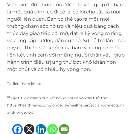
Việc giúp đỡ những người thân yêu giúp đỡ bạn
là một quá trình có đi có lại có lợi cho tất cả mọi
người liên quan. Bạn có thể tạo ra một môi
trường chăm sóc hỗ trợ và hiệu quả bằng cách
thúc đẩy giao tiếp cởi mở, đặt ra kỳ vọng rõ ràng
và cung cấp hướng dẫn cụ thể. Sự hỗ trợ lẫn nhau
này cải thiện sức khỏe của bạn và củng cố mối
liên kết tình cảm với những người thân yêu, giúp
hành trình điều trị ung thư bớt khó khăn hơn
một chút và có nhiều hy vọng hơn.
Tài liệu tham khảo:
(1)
Lấy từ Sức mạnh của kết nối xã hội để kéo dài tuổi thọ:
https://healthnews.com/longevity/healthspan/social-connection-
and-longevity/
(opens in new tab)
(opens in new tab)
(opens in new tab
(opens in new t