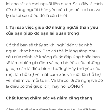
lợi cho tất cả mọi người liên quan. Sau đây là cách
để những người thân yêu của bạn hỗ trợ bạn và
lý do tại sao điều đó là cần thiết.
1. Tại sao việc giúp đỡ những người thân yêu
của bạn giúp đỡ bạn lại quan trọng
Có thể bạn sẽ thấy sợ khi nghĩ đến việc nhờ
người khác hỗ trợ. Bạn có thể lo lắng rằng nhu
cầu của mình sẽ không được đáp ứng hoặc bạn
sẽ làm phiền gia đình và bạn bè. Yêu cầu những
gì bạn cần là điều bình thường! Hãy thử yêu cầu
một lần hỗ trợ về mặt cảm xúc và một lần hỗ trợ
về nhiệm vụ mỗi tuần. Và khi có lời đề nghị (và đó
là điều có thể giúp ích), hãy nói ĐỒNG Ý!
Chất lượng chăm sóc và giảm căng thẳng
Giao tiếp rõ ràng đảm bảo rằng sự giúp đỡ bạn