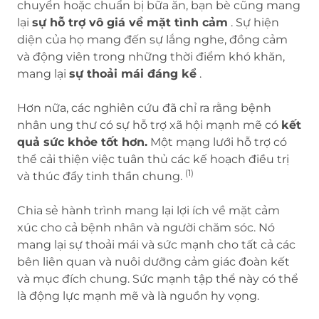
chuyển hoặc chuẩn bị bữa ăn, bạn bè cũng mang
lại
sự hỗ trợ vô giá về mặt tình cảm
. Sự hiện
diện của họ mang đến sự lắng nghe, đồng cảm
và động viên trong những thời điểm khó khăn,
mang lại
sự thoải mái đáng kể
.
Hơn nữa, các nghiên cứu đã chỉ ra rằng bệnh
nhân ung thư có sự hỗ trợ xã hội mạnh mẽ có
kết
quả sức khỏe tốt hơn.
Một mạng lưới hỗ trợ có
thể cải thiện việc tuân thủ các kế hoạch điều trị
(1)
và thúc đẩy tinh thần chung.
Chia sẻ hành trình mang lại lợi ích về mặt cảm
xúc cho cả bệnh nhân và người chăm sóc. Nó
mang lại sự thoải mái và sức mạnh cho tất cả các
bên liên quan và nuôi dưỡng cảm giác đoàn kết
và mục đích chung. Sức mạnh tập thể này có thể
là động lực mạnh mẽ và là nguồn hy vọng.