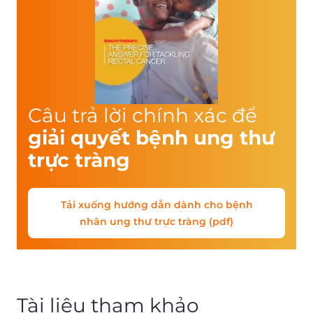
Câu trả lời chính xác để
giải quyết bệnh ung thư
trực tràng
Tải xuống hướng dẫn dành cho bệnh
nhân ung thư trực tràng (pdf)
Tài liệu tham khảo