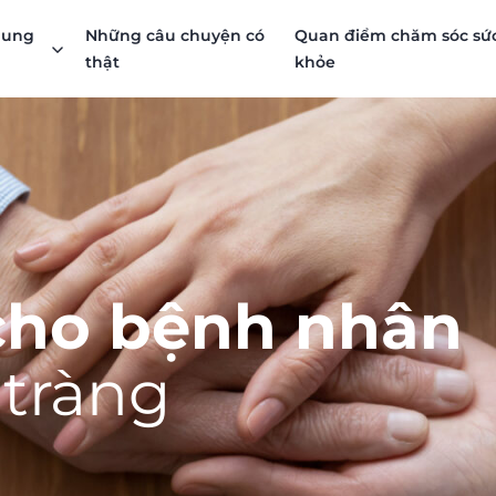
i ung
Những câu chuyện có
Quan điểm chăm sóc sứ
thật
khỏe
cho bệnh nhân
 tràng