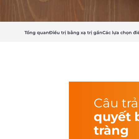
Tổng quan
Điều trị bằng xạ trị gần
Các lựa chọn điề
Câu trả
quyết 
tràng