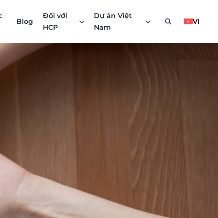
c
Đối với
Dự án Việt
Blog
VI
HCP
Nam