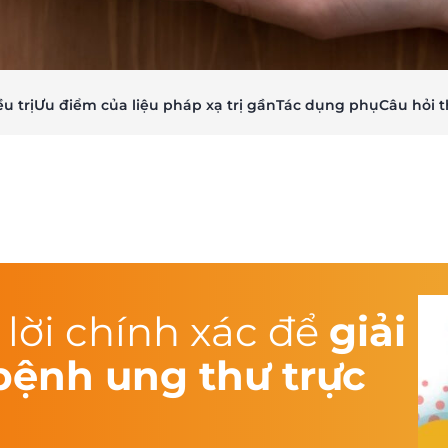
u trị
Ưu điểm của liệu pháp xạ trị gần
Tác dụng phụ
Câu hỏi 
 lời chính xác để
giải
bệnh ung thư trực