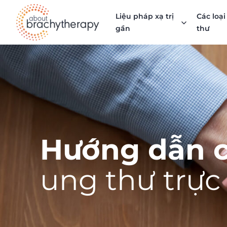
Skip to content
Liệu pháp xạ trị
Các loạ
gần
thư
Hướng dẫn 
ung thư trực