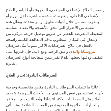
يتضمن العلاج الإشعاعي الموضعي، المعروف أيضًا باسم العلاج
الإشعاعي الداخلي، وضع مادة مشعة مباشرة داخل الورم أو
بالقرب منه من خلال أدوات تطبيق أو إبر محددة. وتقلل هذه
التقنية من الأضرار التي تلحق بالأنسجة والأعضاء السليمة
المحيطة المعرضة للخطر عن طريق توصيل جرعة مركزة من
الإشعاع في المكان المطلوب بدقة. المعالجة الكثبية راسخة
بالفعل في علاج السرطانات الأكثر شيوعاً مثل سرطان
البروستاتا
والثدي
وعنق الرحم. ومع ذلك، فإن قدرتها على
التكيف ودقتها تجعلها أداة لا تقدر بثمن لمعالجة أنواع السرطان
النادرة.
السرطانات النادرة: تحدي العلاج
غالبًا ما تتطلب السرطانات النادرة مناهج متخصصة وفردية
لأنها لا تستفيد من نفس المستوى من الأبحاث السريرية وتوحيد
العلاج مثل السرطانات الأكثر انتشارًا. ويُعد التشخيص المتأخر
والخيارات العلاجية المحدودة من العقبات الشائعة. وهنا يأتي
دور دقة المعالجة الكثبية وتعدد استخداماتها وفعاليتها.