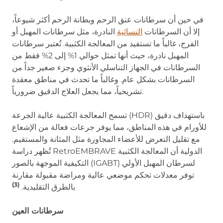
في حين أن سرطانات عنق الرحم وبطانة الرحم أكثر شيوعاً،
إلا أن السرطانات
النسائية
النادرة، مثل سرطانات المهبل أو
الفرج، غالباً ما تستفيد من المعالجة الكثبية. تُعتبر سرطانات
المهبل نادرة، حيث أنها تمثل حوالي 1% إلى 2% فقط من
السرطانات في الجهاز التناسلي الأنثوي وجزء صغير جداً من
السرطانات بشكل عام. وغالباً ما تحدث في مناطق معقدة
تشريحياً، مما يجعل العلاج الدقيق ضرورياً.
تسمح المعالجة الكثبية عالية الجرعة (HDR) باستهداف دقيق
للأورام في هذه المناطق، مما يوفر جرعات فعالة من الإشعاع
مع تقليل التعرض للأعضاء المجاورة مثل المثانة والمستقيم.
تُظهر دراسة RetroEMBRAVE الدولية أن المعالجة الكثبية
التكيفية الموجهة بالصور (IGABT) لسرطان المهبل الأولي
توفر معدلات تحكم موضعي عالية ومراضة مقبولة مقارنة
(3)
بالطرق التقليدية.
سرطانات العين