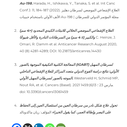
Au-198.
Harada, H., Ishikawa, Y., Tanaka, S. et al. Int Canc
Conf J. 11, 184-187 (2022). العلاج الإشعاعي الموضعي لسرطان دهليز
الأنف الأولي باستخدام حبيبات Au-198 | مجلة المؤتمر الدولي للسرطان
العلاج الإشعاعي الموضعي الخلالي للانبثاث الكبدي المحدود (<4 سم)
C. Heinze, J.
والكبير (≥ 4 سم) من السرطانات النادرة والأقل شيوعًا
Omari, R. Damm et al. Anticancer Research August 2020,
40 (8) 4281-4289; DOI: 10.21873/anticanres.14430
المعالجة الكثبية التكيفية الموجهة بالصور (IGABT) لسرطان المهبل
الأولي: نتائج دراسة الفوج الدولي متعدد المراكز للعلاج الإشعاعي الداخلي
Westerveld H, Schmid MP,
الموجه بالصور لسرطان المهبل الأولي.
Nout RA, et al. Cancers (Basel). 2021 مارس 23 ؛ 13(6):1459.
doi: 10.3390/cancers13061459
تحول علاج شكل نادر من سرطان العين من استئصال العين إلى الحفاظ
على البصر وإطالة العمر، كما يقول الخبراء
المؤلف: ريان ماكدونالد
(opens in new tab)
(opens in new tab)
(opens in new tab
(opens in new t