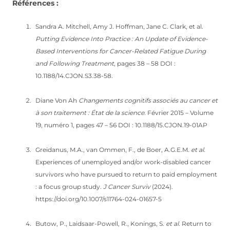
Références :
Sandra A. Mitchell, Amy J. Hoffman, Jane C. Clark, et al.
Putting Evidence Into Practice : An Update of Evidence-
Based Interventions for Cancer-Related Fatigue During
and Following Treatment,
pages 38 – 58 DOI :
10.1188/14.CJON.S3.38-58.
Diane Von Ah
Changements cognitifs associés au cancer et
à son traitement : État de la science
. Février 2015 – Volume
19, numéro 1, pages 47 – 56 DOI : 10.1188/15.CJON.19-01AP
Greidanus, M.A., van Ommen, F., de Boer, A.G.E.M.
et al.
Experiences of unemployed and/or work-disabled cancer
survivors who have pursued to return to paid employment
: a focus group study.
J Cancer Surviv
(2024).
https://doi.org/10.1007/s11764-024-01657-5
Butow, P., Laidsaar-Powell, R., Konings, S.
et al.
Return to