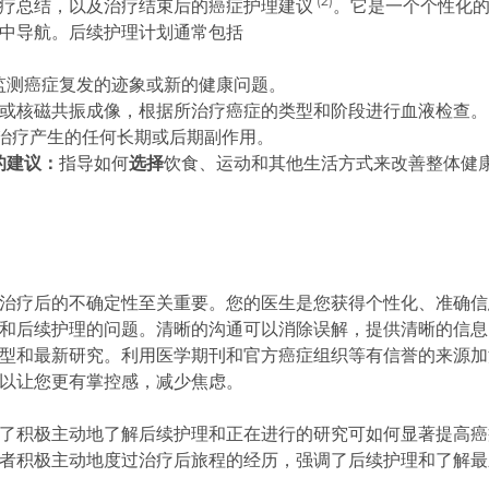
(2)
疗总结，以及治疗结束后的癌症护理建议
。它是一个个性化
中导航。后续护理计划通常包括
监测癌症复发的迹象或新的健康问题。
扫描或核磁共振成像，根据所治疗癌症的类型和阶段进行血液检查。
治疗产生的任何长期或后期副作用。
的建议：
指导如何
选择
饮食、运动和其他生活方式来改善整体健
治疗后的不确定性至关重要。您的医生是您获得个性化、准确信
和后续护理的问题。清晰的沟通可以消除误解，提供清晰的信息
型和最新研究。利用医学期刊和官方癌症组织等有信誉的来源加
以让您更有掌控感，减少焦虑。
了积极主动地了解后续护理和正在进行的研究可如何显著提高癌
者积极主动地度过治疗后旅程的经历，强调了后续护理和了解最