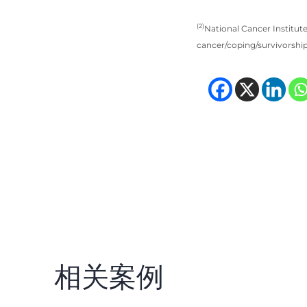
(2)
National Cancer Institu
cancer/coping/survivorshi
(opens
(ope
(
相关案例