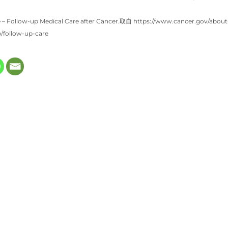
te – Follow-up Medical Care after Cancer.取自 https://www.cancer.gov/about
p/follow-up-care
 in new tab)
ns in new tab)
opens in new tab)
(opens in new tab)