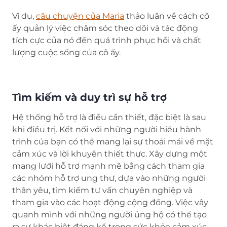
Ví dụ,
câu chuyện của Maria
(opens in new tab)
thảo luận về cách cô
ấy quản lý việc chăm sóc theo dõi và tác động
tích cực của nó đến quá trình phục hồi và chất
lượng cuộc sống của cô ấy.
Tìm kiếm và duy trì sự hỗ trợ
Hệ thống hỗ trợ là điều cần thiết, đặc biệt là sau
khi điều trị. Kết nối với những người hiểu hành
trình của bạn có thể mang lại sự thoải mái về mặt
cảm xúc và lời khuyên thiết thực. Xây dựng một
mạng lưới hỗ trợ mạnh mẽ bằng cách tham gia
các nhóm hỗ trợ ung thư, dựa vào những người
thân yêu, tìm kiếm tư vấn chuyên nghiệp và
tham gia vào các hoạt động cộng đồng. Việc vây
quanh mình với những người ủng hộ có thể tạo
ra sự khác biệt đáng kể trong sức khỏe cảm xúc