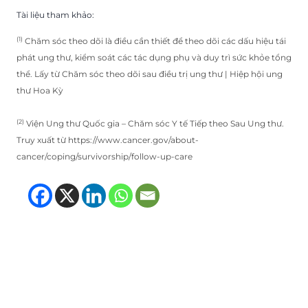
Tài liệu tham khảo:
(1)
Chăm sóc theo dõi là điều cần thiết để theo dõi các dấu hiệu tái
phát ung thư, kiểm soát các tác dụng phụ và duy trì sức khỏe tổng
thể. Lấy từ Chăm sóc theo dõi sau điều trị ung thư | Hiệp hội ung
thư Hoa Kỳ
(2)
Viện Ung thư Quốc gia – Chăm sóc Y tế Tiếp theo Sau Ung thư.
Truy xuất từ https://www.cancer.gov/about-
cancer/coping/survivorship/follow-up-care
(opens in new tab)
(opens in new tab)
(opens in new tab
(opens in new t