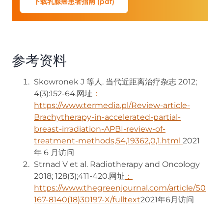
下载乳腺癌患者指南 (pdf)
参考资料
Skowronek J 等人. 当代近距离治疗杂志 2012;
4(3):152-64.网址
：
https://www.termedia.pl/Review-article-
Brachytherapy-in-accelerated-partial-
breast-irradiation-APBI-review-of-
treatment-methods,54,19362,0,1.html
(opens in
2021
年 6 月访问
Strnad V et al. Radiotherapy and Oncology
2018; 128(3);411-420.网址
：
https://www.thegreenjournal.com/article/S0
167-8140(18)30197-X/fulltext
(opens in new tab)
2021年6月访问