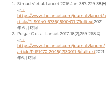
Strnad V et al. Lancet 2016 Jan; 387: 229-38.网
址
：
https://www.thelancet.com/journals/lancet/a
rticle/PIIS0140-6736(15)00471-7/fulltext
(opens i
2021
年 6 月访问
Polgar C et al. Lancet 2017; 18(2);259-268.网
址
：
https://www.thelancet.com/journals/lanonc/
article/PIIS1470-2045(17)30011-6/fulltext
(opens 
2021
年6月访问