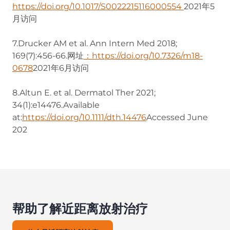
https://doi.org/10.1017/S0022215116000554
2021年5
月访问
7.Drucker AM et al. Ann Intern Med 2018;
169(7):456-66.网址
：https://doi.org/10.7326/m18-
0678
2021年6月访问
8.Altun E. et al. Dermatol Ther 2021;
34(1):e14476.Available
at:
https://doi.org/10.1111/dth.14476
Accessed June
202
帮助了解近距离放射治疗