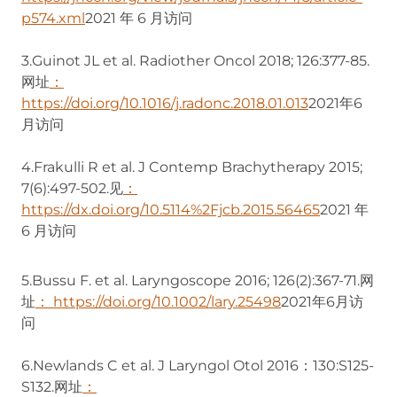
p574.xml
2021 年 6 月访问
3.Guinot JL et al. Radiother Oncol 2018; 126:377-85.
网址
：
https://doi.org/10.1016/j.radonc.2018.01.013
2021年6
月访问
4.Frakulli R et al. J Contemp Brachytherapy 2015;
7(6):497-502.见
：
https://dx.doi.org/10.5114%2Fjcb.2015.56465
2021 年
6 月访问
5.Bussu F. et al. Laryngoscope 2016; 126(2):367-71.网
址
： https://doi.org/10.1002/lary.25498
2021年6月访
问
6.Newlands C et al. J Laryngol Otol 2016：130:S125-
S132.网址
：