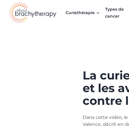
Skip to content
Types de
Curiethérapie
cancer
La curi
et les 
contre 
Dans cette vidéo, l
Valence, décrit en dé