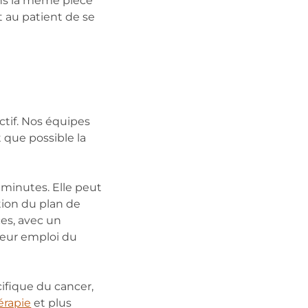
ans la même pièce
t au patient de se
actif. Nos équipes
 que possible la
minutes. Elle peut
tion du plan de
ces, avec un
leur emploi du
cifique du cancer,
érapie
et plus