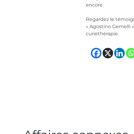
encore.
Regardez le témoi
« Agostino Gemelli »
curiethérapie.
(opens
(ope
(