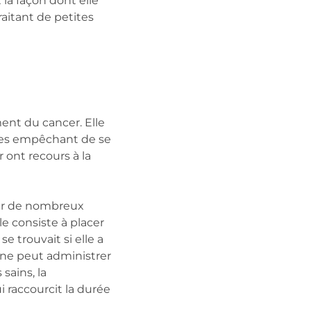
 la façon dont elle
raitant de petites
ent du cancer. Elle
n les empêchant de se
 ont recours à la
iter de nombreux
le consiste à placer
se trouvait si elle a
 ne peut administrer
sains, la
i raccourcit la durée