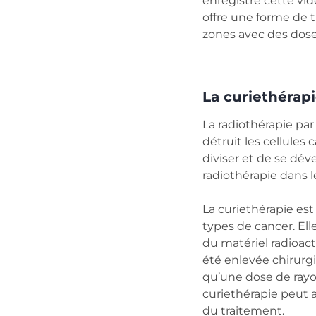
enregistré cette vidé
offre une forme de t
zones avec des dose
La curiethérapi
La radiothérapie pa
détruit les cellules
diviser et de se dév
radiothérapie dans l
La curiethérapie est
types de cancer. Ell
du matériel radioacti
été enlevée chirurg
qu’une dose de rayon
curiethérapie peut a
du traitement.