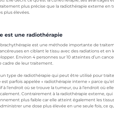
o. Elle décrit ce qu’est la curiethérapie, ses avantages et
raitement plus précise que la radiothérapie externe en t
s plus élevées.
e est une radiothérapie
r brachythérapie est une méthode importante de traitem
 cancéreuses en ciblant le tissu avec des radiations et e
elopper. Environ 4 personnes sur 10 atteintes d’un cancer
e cadre de leur traitement.
 un type de radiothérapie qui peut être utilisé pour tra
e est parfois appelée « radiothérapie interne » parce qu’el
f à l’endroit où se trouve la tumeur, ou à l’endroit où elle 
icalement. Contrairement à la radiothérapie externe, qui
nement plus faible car elle atteint également les tissus 
dministrer une dose plus élevée en une seule fois, ce qu