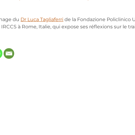
gnage du
Dr Luca Tagliaferri
de la Fondazione Policlinico U
 IRCCS à Rome, Italie, qui expose ses réflexions sur le t
 in new tab)
ns in new tab)
opens in new tab)
(opens in new tab)