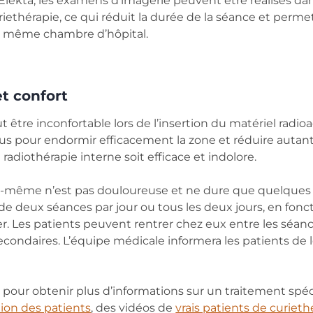
 Elekta, les examens d’imagerie peuvent être réalisés d
iethérapie, ce qui réduit la durée de la séance et perme
 la même chambre d’hôpital.
et confort
t être inconfortable lors de l’insertion du matériel radio
ous pour endormir efficacement la zone et réduire autant
 radiothérapie interne soit efficace et indolore.
le-même n’est pas douloureuse et ne dure que quelques 
 de deux séances par jour ou tous les deux jours, en fonc
r. Les patients peuvent rentrer chez eux entre les séan
condaires. L’équipe médicale informera les patients de 
 pour obtenir plus d’informations sur un traitement spé
tion des patients
, des vidéos de
vrais patients de curieth