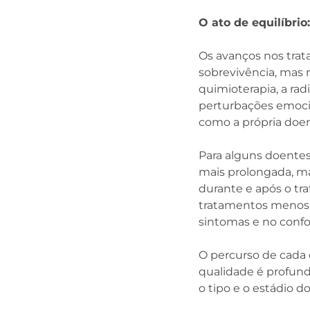
O ato de equilíbrio
Os avanços nos trat
sobrevivência, mas 
quimioterapia, a ra
perturbações emocio
como a própria doe
Para alguns doentes
mais prolongada, m
durante e após o tra
tratamentos menos a
sintomas e no confo
O percurso de cada 
qualidade é profun
o tipo e o estádio d