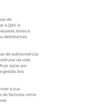
xas de
ar a QdV. A
náuseas, dores e
o debilitantes
se de sobrevivência
sfrutar da vida
ficar optar por
a gestão dos
horar a sua
e de factores como
ral.