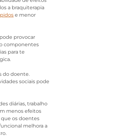
bilidade de efeitos
os a braquiterapia
ápidos
e menor
 pode provocar
 são componentes
ias para te
gica.
es do doente.
ividades sociais pode
es diárias, trabalho
om menos efeitos
 que os doentes
funcional melhora a
ro.