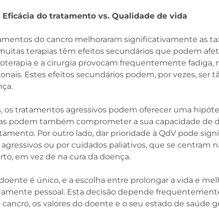
: Eficácia do tratamento vs. Qualidade de vida
amentos do cancro melhoraram significativamente as ta
muitas terapias têm efeitos secundários que podem afet
dioterapia e a cirurgia provocam frequentemente fadiga, 
nais. Estes efeitos secundários podem, por vezes, ser tã
nça.
, os tratamentos agressivos podem oferecer uma hipóte
as podem também comprometer a sua capacidade de de
tamento. Por outro lado, dar prioridade à QdV pode signi
gressivos ou por cuidados paliativos, que se centram n
rto, em vez de na cura da doença.
doente é único, e a escolha entre prolongar a vida e mel
damente pessoal. Esta decisão depende frequentement
o cancro, os valores do doente e o seu estado de saúde ge