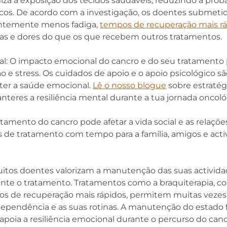
iza a exposição dos tecidos saudáveis, reduzindo a proba
cos. De acordo com a investigação, os doentes submetid
ntemente menos fadiga,
tempos de recuperação mais r
as e dores do que os que recebem outros tratamentos.
l: O impacto emocional do cancro e do seu tratamento
o e stress. Os cuidados de apoio e o apoio psicológico
ter a saúde emocional.
Lê o nosso blogue
sobre estratég
nteres a resiliência mental durante a tua jornada oncoló
atamento do cancro pode afetar a vida social e as relaçõ
os de tratamento com tempo para a família, amigos e act
uitos doentes valorizam a manutenção das suas actividad
nte o tratamento. Tratamentos como a braquiterapia, c
os de recuperação mais rápidos, permitem muitas vezes
ependência e as suas rotinas. A manutenção do estado 
apoia a resiliência emocional durante o percurso do canc