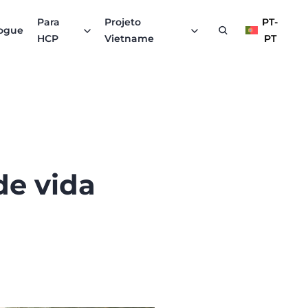
Para
Projeto
PT-
ogue
HCP
Vietname
PT
de vida