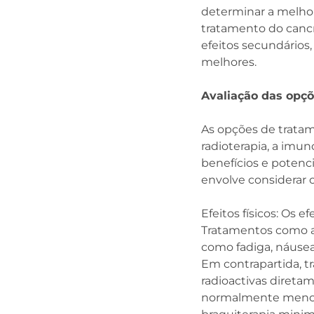
determinar a melho
tratamento do cancr
efeitos secundários
melhores.
Avaliação das opç
As opções de tratame
radioterapia, a imun
benefícios e potenci
envolve considerar 
Efeitos físicos: Os 
Tratamentos como a 
como fadiga, náusea
Em contrapartida, t
radioactivas direta
normalmente menos 