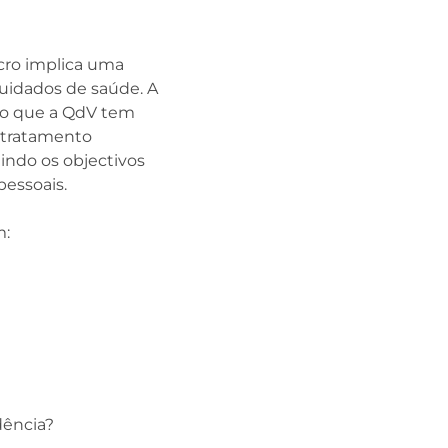
cro implica uma
cuidados de saúde. A
ndo que a QdV tem
 tratamento
indo os objectivos
pessoais.
m:
dência?