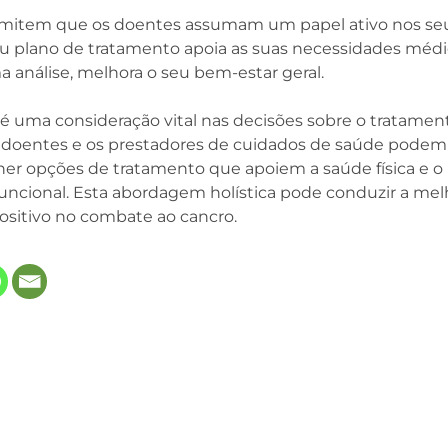
rmitem que os doentes assumam um papel ativo nos seu
u plano de tratamento apoia as suas necessidades médi
a análise, melhora o seu bem-estar geral.
 é uma consideração vital nas decisões sobre o tratamen
s doentes e os prestadores de cuidados de saúde podem
her opções de tratamento que apoiem a saúde física e o
 funcional. Esta abordagem holística pode conduzir a mel
ositivo no combate ao cancro.
 in new tab)
ns in new tab)
opens in new tab)
(opens in new tab)