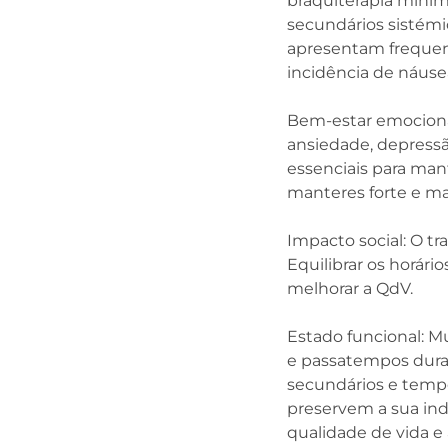
braquiterapia minim
secundários sistémi
apresentam freque
incidência de náuse
Bem-estar emociona
ansiedade, depressã
essenciais para man
manteres forte e ma
Impacto social: O tr
Equilibrar os horári
melhorar a QdV.
Estado funcional: M
e passatempos dura
secundários e temp
preservem a sua ind
qualidade de vida e 