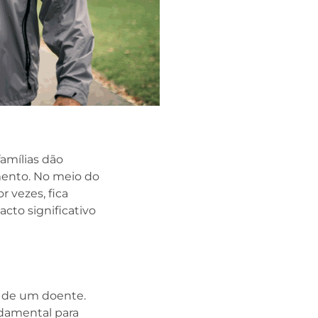
amílias dão
mento. No meio do
r vezes, fica
cto significativo
al de um doente.
ndamental para