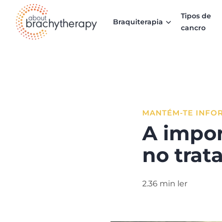
Skip to content
Tipos de
Braquiterapia
cancro
MANTÉM-TE INFO
A impor
no trat
2.36 min ler