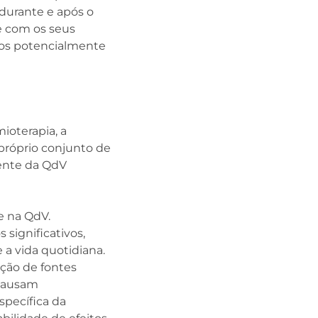
durante e após o
e com os seus
ados potencialmente
ioterapia, a
 próprio conjunto de
lente da QdV
e na QdV.
significativos,
a vida quotidiana.
ação de fontes
 causam
pecífica da