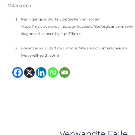
Referenzen
Neun gängige Wörter, die Sie kennen sollten.
https://my.clevelandclinic.org/-/scassets/files/org/cancer/newly-
diagnosed-cancer-flyer.pdf?la=en
Bösartige vs. gutartige Tumore: Wie sie sich unterscheiden
(verywellhealth.com)
(opens in new tab)
(opens in new tab)
(opens in new tab
(opens in new t
Verwandte Fälle